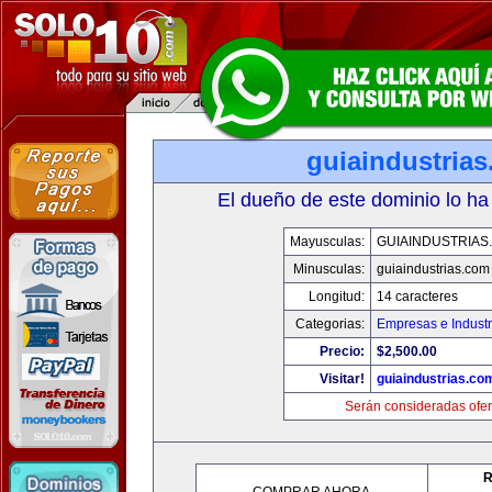
guiaindustria
El dueño de este dominio lo ha
Mayusculas:
GUIAINDUSTRIAS
Minusculas:
guiaindustrias.com
Longitud:
14 caracteres
Categorias:
Empresas e Industr
Precio:
$2,500.00
Visitar!
guiaindustrias.co
Serán consideradas ofer
R