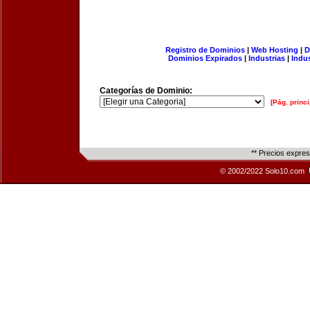
Registro de Dominios
|
Web Hosting
|
D
Dominios Expirados
|
Industrias
|
Indu
Categorías de Dominio:
[Pág. princi
** Precios expre
© 2002/2022 Solo10.com