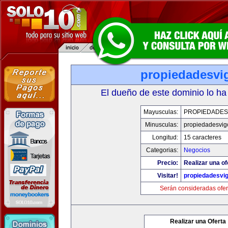
propiedadesvi
El dueño de este dominio lo ha
Mayusculas:
PROPIEDADES
Minusculas:
propiedadesvig
Longitud:
15 caracteres
Categorias:
Negocios
Precio:
Realizar una of
Visitar!
propiedadesvi
Serán consideradas ofer
Realizar una Oferta