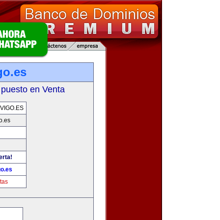
go.es
 puesto en Venta
VIGO.ES
o.es
erta!
go.es
tas