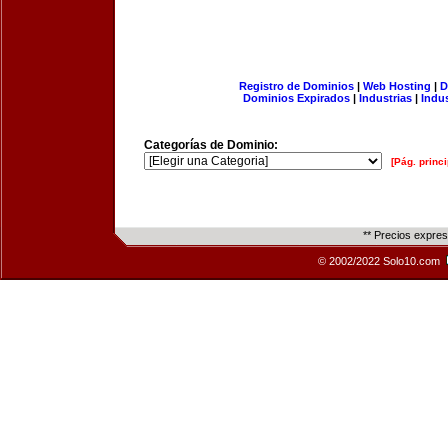
Registro de Dominios
|
Web Hosting
|
D
Dominios Expirados
|
Industrias
|
Indu
Categorías de Dominio:
[Pág. princi
** Precios expre
© 2002/2022 Solo10.com