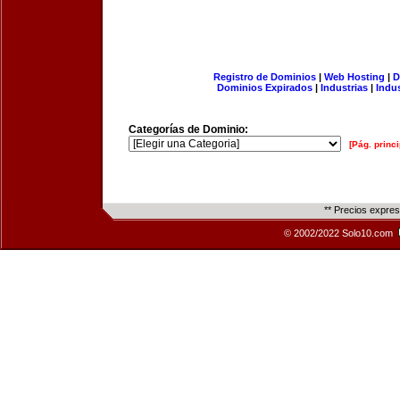
Registro de Dominios
|
Web Hosting
|
D
Dominios Expirados
|
Industrias
|
Indu
Categorías de Dominio:
[Pág. princi
** Precios expre
© 2002/2022 Solo10.com