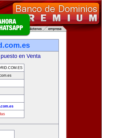
d.com.es
 puesto en Venta
RID.COM.ES
com.es
.com.es
tas