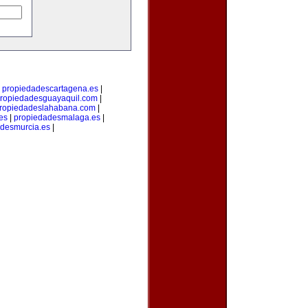
|
propiedadescartagena.es
|
ropiedadesguayaquil.com
|
ropiedadeslahabana.com
|
es
|
propiedadesmalaga.es
|
desmurcia.es
|