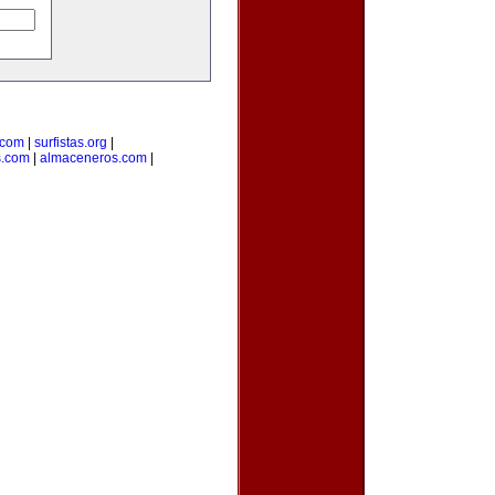
.com
|
surfistas.org
|
s.com
|
almaceneros.com
|