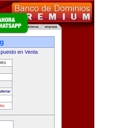
rg
 puesto en Venta
ORG
oferta!
tas