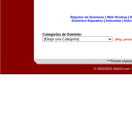
Registro de Dominios
|
Web Hosting
|
D
Dominios Expirados
|
Industrias
|
Indu
Categorías de Dominio:
[Pág. princi
** Precios expre
© 2002/2022 Solo10.com