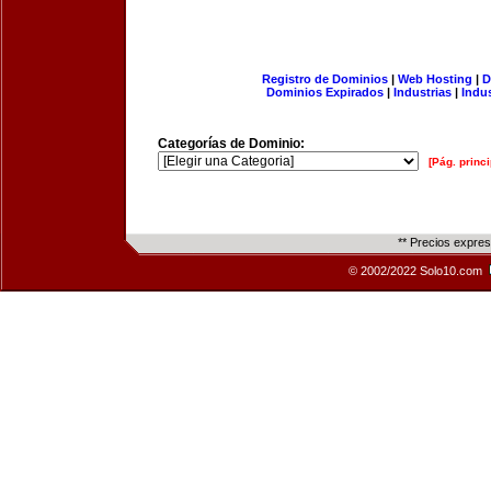
Registro de Dominios
|
Web Hosting
|
D
Dominios Expirados
|
Industrias
|
Indu
Categorías de Dominio:
[Pág. princi
** Precios expre
© 2002/2022 Solo10.com