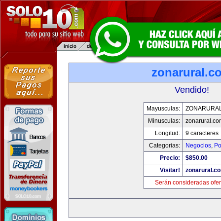
zonarural.c
Vendido!
Mayusculas:
ZONARURA
Minusculas:
zonarural.co
Longitud:
9 caracteres
Categorias:
Negocios
,
Po
Precio:
$850.00
Visitar!
zonarural.c
Serán consideradas ofer