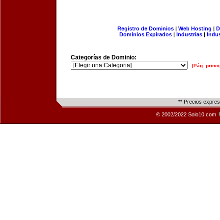
Registro de Dominios
|
Web Hosting
|
D
Dominios Expirados
|
Industrias
|
Indu
Categorías de Dominio:
[Pág. princi
** Precios expre
© 2002/2022 Solo10.com