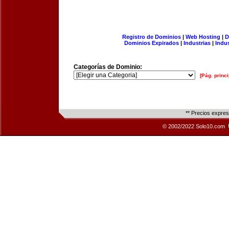
Registro de Dominios
|
Web Hosting
|
D
Dominios Expirados
|
Industrias
|
Indu
Categorías de Dominio:
[Pág. princi
** Precios expre
© 2002/2022 Solo10.com