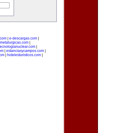
o.com
|
e-descargas.com
|
metalurgicas.com
|
tecnologianuclear.com
|
om
|
estanciasycampos.com
|
com
|
hotelesturisticos.com
|