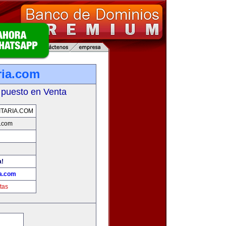
ria.com
 puesto en Venta
TARIA.COM
a.com
a!
ia.com
tas