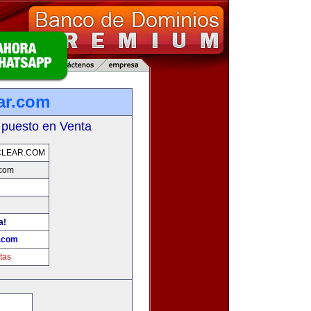
ar.com
 puesto en Venta
CLEAR.COM
.com
a!
r.com
tas