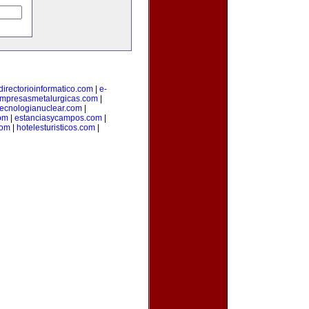
directorioinformatico.com
|
e-
mpresasmetalurgicas.com
|
tecnologianuclear.com
|
om
|
estanciasycampos.com
|
com
|
hotelesturisticos.com
|