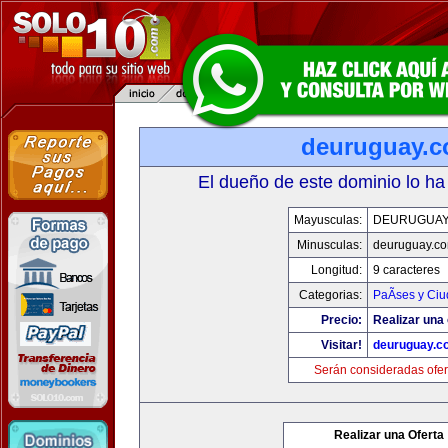
deuruguay.
El dueño de este dominio lo ha
Mayusculas:
DEURUGUAY
Minusculas:
deuruguay.c
Longitud:
9 caracteres
Categorias:
PaÃ­ses y Ci
Precio:
Realizar una 
Visitar!
deuruguay.c
Serán consideradas ofer
Realizar una Oferta