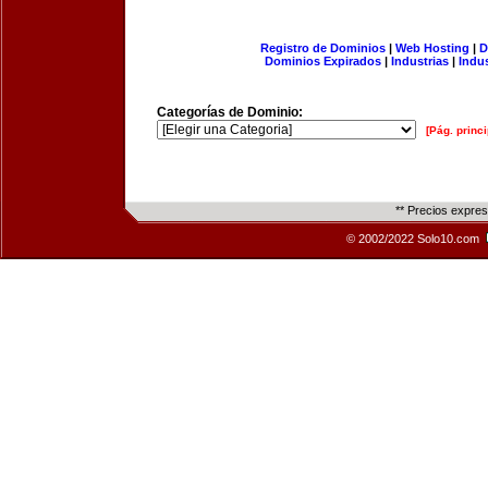
Registro de Dominios
|
Web Hosting
|
D
Dominios Expirados
|
Industrias
|
Indu
Categorías de Dominio:
[Pág. princi
** Precios expre
© 2002/2022 Solo10.com