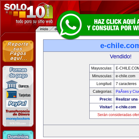
e-chile.co
Vendido!
Mayusculas:
E-CHILE.CO
Minusculas:
e-chile.com
Longitud:
7 caracteres
Categorias:
PaÃ­ses y Ci
Precio:
Realizar una 
Visitar!
e-chile.com
Serán consideradas ofer