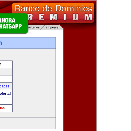
m
M
udades
oferta!
tas