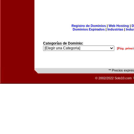
Registro de Dominios
|
Web Hosting
|
D
Dominios Expirados
|
Industrias
|
Indu
Categorías de Dominio:
[Pág. princi
** Precios expre
© 2002/2022 Solo10.com