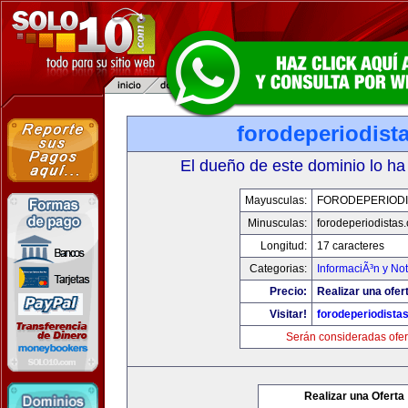
forodeperiodist
El dueño de este dominio lo ha
Mayusculas:
FORODEPERIODI
Minusculas:
forodeperiodistas
Longitud:
17 caracteres
Categorias:
InformaciÃ³n y Not
Precio:
Realizar una ofer
Visitar!
forodeperiodista
Serán consideradas ofer
Realizar una Oferta