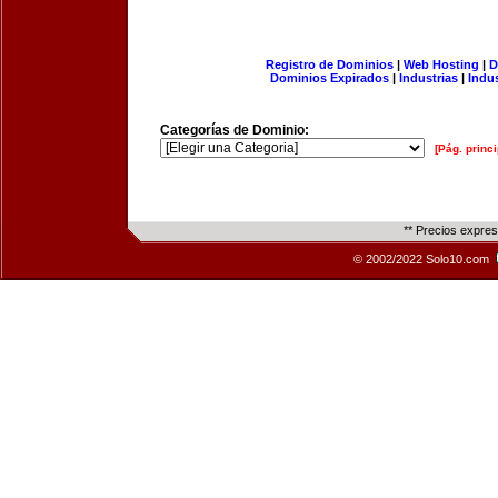
Registro de Dominios
|
Web Hosting
|
D
Dominios Expirados
|
Industrias
|
Indu
Categorías de Dominio:
[Pág. princi
** Precios expre
© 2002/2022 Solo10.com