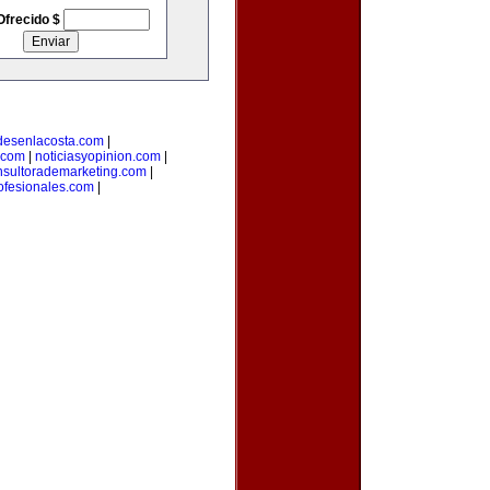
Ofrecido $
desenlacosta.com
|
.com
|
noticiasyopinion.com
|
nsultorademarketing.com
|
rofesionales.com
|