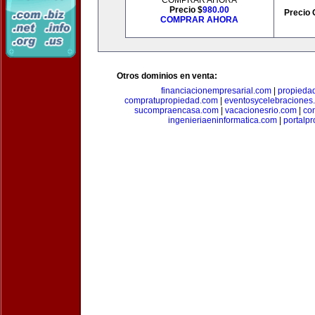
COMPRAR AHORA
Precio $
980.00
Precio 
COMPRAR AHORA
Otros dominios en venta:
financiacionempresarial.com
|
propieda
compratupropiedad.com
|
eventosycelebraciones
sucompraencasa.com
|
vacacionesrio.com
|
co
ingenieriaeninformatica.com
|
portalp