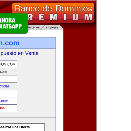
on.com
 puesto en Venta
NION.COM
.com
oticias
n.com
tas
ealizar una Oferta