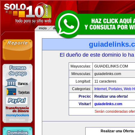
guiadelinks.
El dueño de este dominio lo ha
Mayusculas:
GUIADELINKS.COM
Minusculas:
guiadelinks.com
Longitud:
11 caracteres
Categorias:
Internet
,
Portales
,
Web Ho
Precio:
Realizar una oferta!
Visitar!
guiadelinks.com
Serán consideradas ofer
Realizar una Oferta