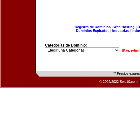
Registro de Dominios
|
Web Hosting
|
D
Dominios Expirados
|
Industrias
|
Indu
Categorías de Dominio:
[Pág. princi
** Precios expre
© 2002/2022 Solo10.com