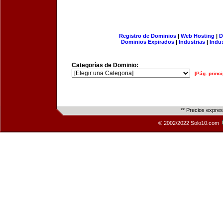
Registro de Dominios
|
Web Hosting
|
D
Dominios Expirados
|
Industrias
|
Indu
Categorías de Dominio:
[Pág. princi
** Precios expre
© 2002/2022 Solo10.com