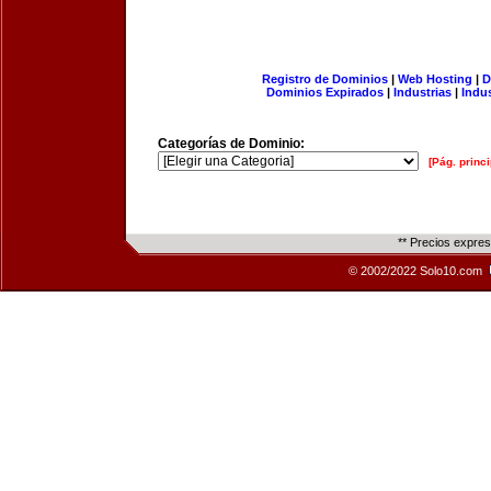
Registro de Dominios
|
Web Hosting
|
D
Dominios Expirados
|
Industrias
|
Indu
Categorías de Dominio:
[Pág. princi
** Precios expre
© 2002/2022 Solo10.com