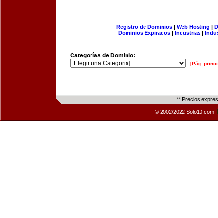
Registro de Dominios
|
Web Hosting
|
D
Dominios Expirados
|
Industrias
|
Indu
Categorías de Dominio:
[Pág. princi
** Precios expre
© 2002/2022 Solo10.com