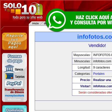
infofotos.c
Vendido!
Mayusculas:
INFOFOTOS
Minusculas:
infofotos.com
Longitud:
9 caracteres
Categorias:
Portales
Precio:
Realizar una 
Visitar!
infofotos.co
Serán consideradas ofer