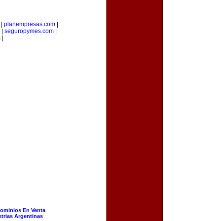
|
planempresas.com
|
|
seguropymes.com
|
m
|
ominios En Venta
strias Argentinas