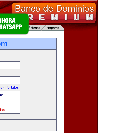
om
os)
,
Portales
a!
tas