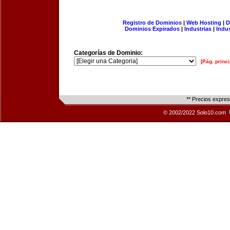
Registro de Dominios
|
Web Hosting
|
D
Dominios Expirados
|
Industrias
|
Indu
Categorías de Dominio:
[Pág. princi
** Precios expre
© 2002/2022 Solo10.com