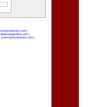
ocionproductos.com
|
trabajosargentina.com
|
m
|
inversionesmexico.com
|