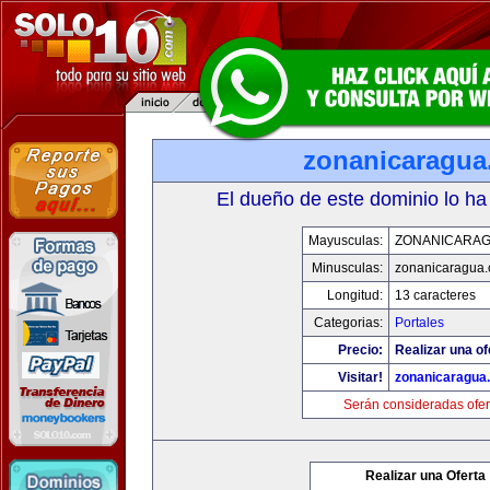
zonanicaragu
El dueño de este dominio lo ha
Mayusculas:
ZONANICARA
Minusculas:
zonanicaragua
Longitud:
13 caracteres
Categorias:
Portales
Precio:
Realizar una of
Visitar!
zonanicaragua
Serán consideradas ofer
Realizar una Oferta