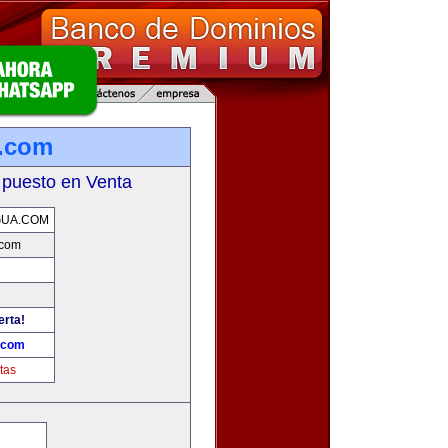
a.com
 puesto en Venta
GUA.COM
.com
erta!
.com
tas