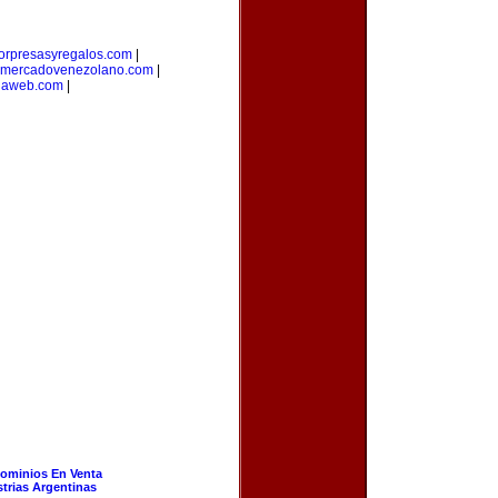
orpresasyregalos.com
|
mercadovenezolano.com
|
laweb.com
|
ominios En Venta
strias Argentinas