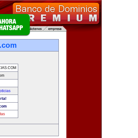
s.com
IAS.COM
com
oticias
rta!
.com
tas