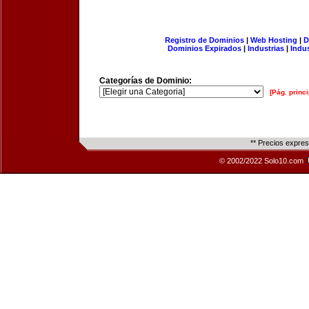
Registro de Dominios
|
Web Hosting
|
D
Dominios Expirados
|
Industrias
|
Indu
Categorías de Dominio:
[Pág. princi
** Precios expre
© 2002/2022 Solo10.com