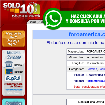
foroamerica.
El dueño de este dominio lo ha
Mayusculas:
FOROAMERI
Minusculas:
foroamerica.c
Longitud:
11 caracteres
Categorias:
Portales
,
Soci
Precio:
Realizar una o
Visitar!
foroamerica.
Serán consideradas ofer
Realizar una Oferta