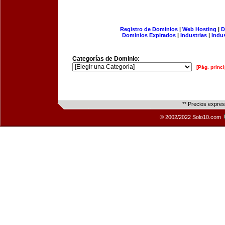
Registro de Dominios
|
Web Hosting
|
D
Dominios Expirados
|
Industrias
|
Indu
Categorías de Dominio:
[Pág. princi
** Precios expre
© 2002/2022 Solo10.com