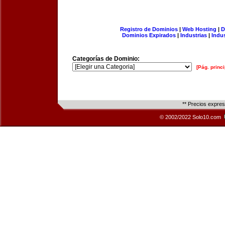
Registro de Dominios
|
Web Hosting
|
D
Dominios Expirados
|
Industrias
|
Indu
Categorías de Dominio:
[Pág. princi
** Precios expre
© 2002/2022 Solo10.com