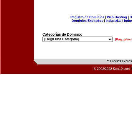
Registro de Dominios
|
Web Hosting
|
D
Dominios Expirados
|
Industrias
|
Indu
Categorías de Dominio:
[Pág. princi
** Precios expre
© 2002/2022 Solo10.com