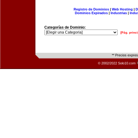
Registro de Dominios
|
Web Hosting
|
D
Dominios Expirados
|
Industrias
|
Indu
Categorías de Dominio:
[Pág. princi
** Precios expre
© 2002/2022 Solo10.com