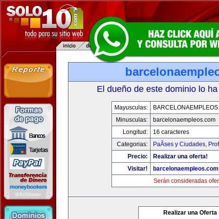
barcelonaemple
El dueño de este dominio lo ha
Mayusculas:
BARCELONAEMPLEOS
Minusculas:
barcelonaempleos.com
Longitud:
16 caracteres
Categorias:
PaÃ­ses y Ciudades
,
Pro
Precio:
Realizar una oferta!
Visitar!
barcelonaempleos.com
Serán consideradas ofer
Realizar una Oferta