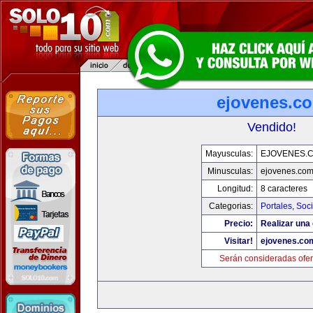
ejovenes.c
Vendido!
Mayusculas:
EJOVENES.
Minusculas:
ejovenes.co
Longitud:
8 caracteres
Categorias:
Portales
,
Soc
Precio:
Realizar una 
Visitar!
ejovenes.co
Serán consideradas ofer