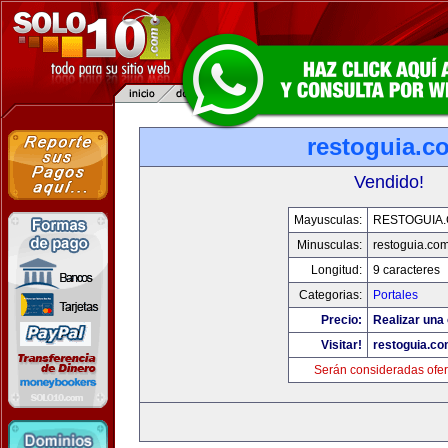
restoguia.c
Vendido!
Mayusculas:
RESTOGUIA
Minusculas:
restoguia.co
Longitud:
9 caracteres
Categorias:
Portales
Precio:
Realizar una 
Visitar!
restoguia.c
Serán consideradas ofer