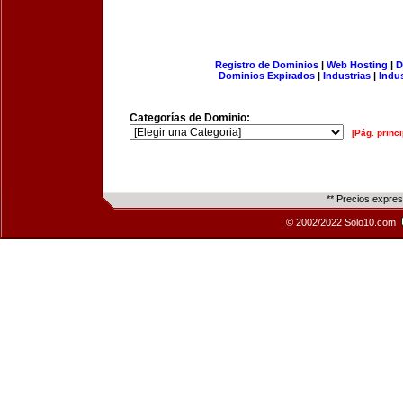
Registro de Dominios
|
Web Hosting
|
D
Dominios Expirados
|
Industrias
|
Indu
Categorías de Dominio:
[Pág. princi
** Precios expre
© 2002/2022 Solo10.com