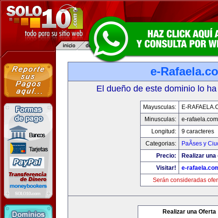
e-Rafaela.c
El dueño de este dominio lo ha
Mayusculas:
E-RAFAELA.
Minusculas:
e-rafaela.com
Longitud:
9 caracteres
Categorias:
PaÃ­ses y Ci
Precio:
Realizar una 
Visitar!
e-rafaela.co
Serán consideradas ofer
Realizar una Oferta