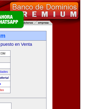
om
 puesto en Venta
COM
udades
oferta!
m
tas