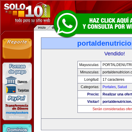
portaldenutrici
Vendido!
Mayusculas:
PORTALDENUTRI
Minusculas:
portaldenutricion
Longitud:
17 caracteres
Categorias:
Portales
,
Salud
Precio:
Realizar una ofer
Visitar!
portaldenutricio
Serán consideradas ofer