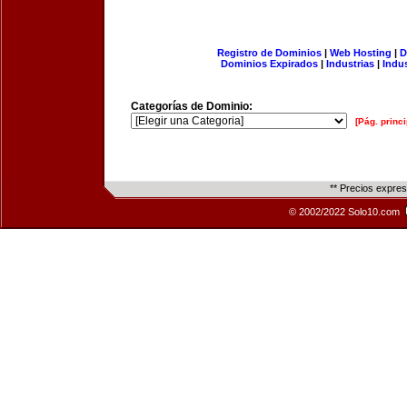
Registro de Dominios
|
Web Hosting
|
D
Dominios Expirados
|
Industrias
|
Indu
Categorías de Dominio:
[Pág. princi
** Precios expre
© 2002/2022 Solo10.com