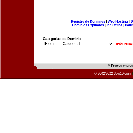
Registro de Dominios
|
Web Hosting
|
D
Dominios Expirados
|
Industrias
|
Indu
Categorías de Dominio:
[Pág. princi
** Precios expre
© 2002/2022 Solo10.com