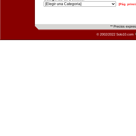
[Pág. princi
** Precios expre
© 2002/2022 Solo10.com